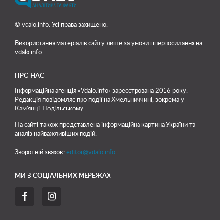
© vdalo.info. Усі права захищено.
Використання матеріалів сайту лише
за умови гіперпосилання на
vdalo.info
ПРО НАС
Інформаційна агенція «Vdalo.info» зареєстрована 2016 року.
Редакція повідомляє про події на Хмельниччині, зокрема у
Кам'янці-Подільському.
На сайті також представлена інформаційна картина України та
аналіз найважливіших подій.
Зворотній звязок:
editor@vdalo.info
МИ В СОЦІАЛЬНИХ МЕРЕЖАХ

