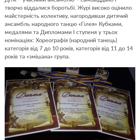
Діти – учасники ансамблю – самовіддано і
творчо віддалися боротьбі. Журі високо оцінило
майстерність колективу, нагородивши дитячий
ансамбль народного танцю «Гілея» Кубками,
медалями та Дипломами І ступеня у трьох
номінаціях: Хореографія (народний танець)
категорія від 7 до 10 років, категорія від 11 до 14
років та «змішана» група.