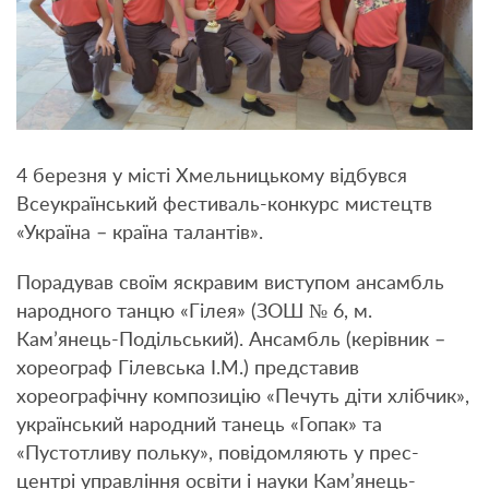
4 березня у місті Хмельницькому відбувся
Всеукраїнський фестиваль-конкурс мистецтв
«Україна – країна талантів».
Порадував своїм яскравим виступом ансамбль
народного танцю «Гілея» (ЗОШ № 6, м.
Кам’янець-Подільський). Ансамбль (керівник –
хореограф Гілевська І.М.) представив
хореографічну композицію «Печуть діти хлібчик»,
український народний танець «Гопак» та
«Пустотливу польку», повідомляють у прес-
центрі управління освіти і науки Кам’янець-