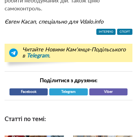
робити необдуманих дій. Також ціню
самоконтроль.
Євген Касап, спеціально для Vdalo.info
ІНТЕРВ'Ю
СПОРТ
Читайте Новини Кам'янця-Подільського
в
Telegram
.
Поділитися з друзями:
Facebook
Telegram
Viber
Статті по темі: