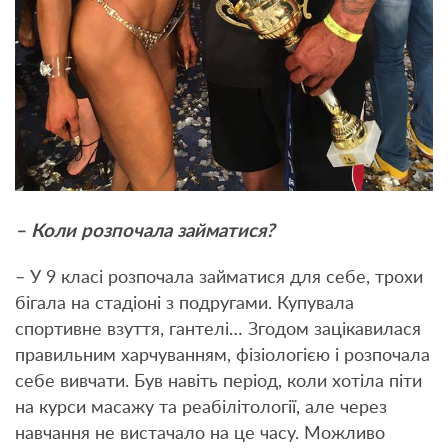
– Коли розпочала займатися?
– У 9 класі розпочала займатися для себе, трохи
бігала на стадіоні з подругами. Купувала
спортивне взуття, гантелі… Згодом зацікавилася
правильним харчуванням, фізіологією і розпочала
себе вивчати. Був навіть період, коли хотіла піти
на курси масажу та реабілітології, але через
навчання не вистачало на це часу. Можливо