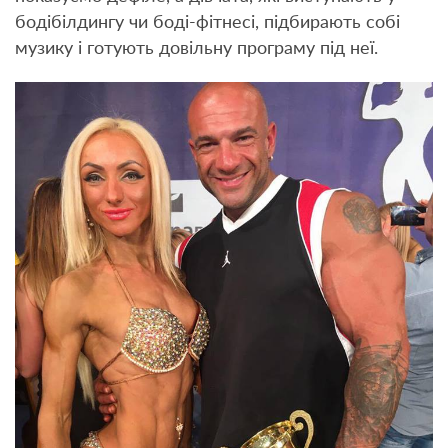
бодібілдингу чи боді-фітнесі, підбирають собі
музику і готують довільну програму під неї.