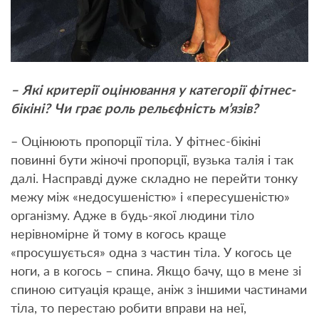
– Які критерії оцінювання у категорії фітнес-
бікіні? Чи грає роль рельєфність м’
язів?
– Оцінюють пропорції тіла. У фітнес-бікіні
повинні бути жіночі пропорції, вузька талія і так
далі. Насправді дуже складно не перейти тонку
межу між «недосушеністю» і «пересушеністю»
організму. Адже в будь-якої людини тіло
нерівномірне й тому в когось краще
«просушується» одна з частин тіла. У когось це
ноги, а в когось – спина. Якщо бачу, що в мене зі
спиною ситуація краще, аніж з іншими частинами
тіла, то перестаю робити вправи на неї,