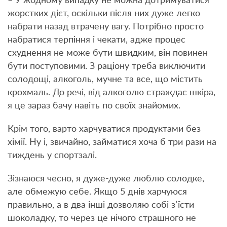
– У жодному випадку не можна дотримуватися
жорстких дієт, оскільки після них дуже легко
набрати назад втрачену вагу. Потрібно просто
набратися терпіння і чекати, адже процес
схуднення не може бути швидким, він повинен
бути поступовими. З раціону треба виключити
солодощі, алкоголь, мучне та все, що містить
крохмаль. До речі, від алкоголю страждає шкіра,
я це зараз бачу навіть по своїх знайомих.
Крім того, варто харчуватися продуктами без
хімії. Ну і, звичайно, займатися хоча б три рази на
тиждень у спортзалі.
Зізнаюся чесно, я дуже-дуже люблю солодке,
але обмежую себе. Якщо 5 днів харчуюся
правильно, а в два інші дозволяю собі з’їсти
шоколадку, то через це нічого страшного не