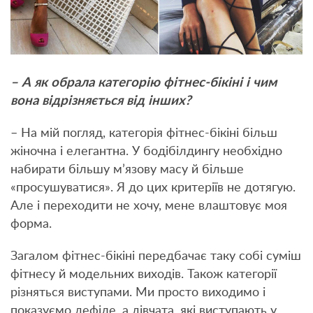
– А як обрала категорію фітнес-бікіні і чим
вона відрізняється від інших?
– На мій погляд, категорія фітнес-бікіні більш
жіночна і елегантна. У бодібілдингу необхідно
набирати більшу м’язову масу й більше
«просушуватися». Я до цих критеріїв не дотягую.
Але і переходити не хочу, мене влаштовує моя
форма.
Загалом фітнес-бікіні передбачає таку собі суміш
фітнесу й модельних виходів. Також категорії
різняться виступами. Ми просто виходимо і
показуємо дефіле, а дівчата, які виступають у