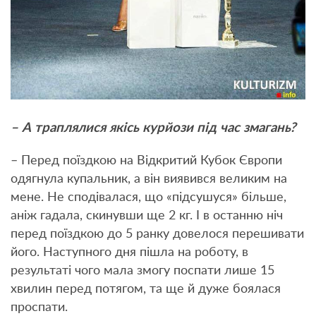
– А траплялися якісь курйози під час змагань?
– Перед поїздкою на Відкритий Кубок Європи
одягнула купальник, а він виявився великим на
мене. Не сподівалася, що «підсушуся» більше,
аніж гадала, скинувши ще 2 кг. І в останню ніч
перед поїздкою до 5 ранку довелося перешивати
його. Наступного дня пішла на роботу, в
результаті чого мала змогу поспати лише 15
хвилин перед потягом, та ще й дуже боялася
проспати.