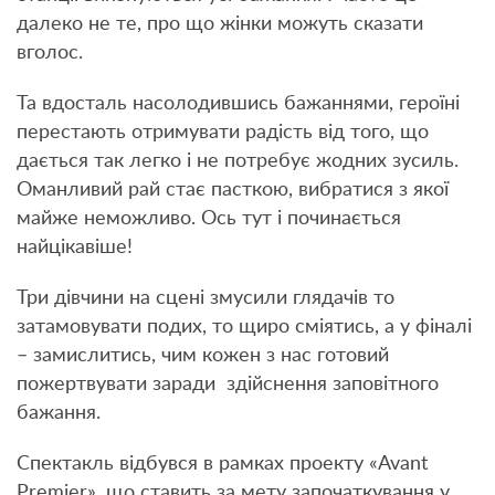
далеко не те, про що жінки можуть сказати
вголос.
Та вдосталь насолодившись бажаннями, героїні
перестають отримувати радість від того, що
дається так легко і не потребує жодних зусиль.
Оманливий рай стає пасткою, вибратися з якої
майже неможливо. Ось тут і починається
найцікавіше!
Три дівчини на сцені змусили глядачів то
затамовувати подих, то щиро сміятись, а у фіналі
– замислитись, чим кожен з нас готовий
пожертвувати заради здійснення заповітного
бажання.
Спектакль відбувся в рамках проекту «Avant
Premier», що ставить за мету започаткування у