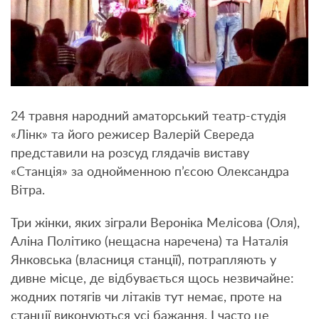
24 травня народний аматорський театр-студія
«Лінк» та його режисер Валерій Свереда
представили на розсуд глядачів виставу
«Станція» за однойменною п’єсою Олександра
Вітра.
Три жінки, яких зіграли Вероніка Мелісова (Оля),
Аліна Політико (нещасна наречена) та Наталія
Янковська (власниця станції), потрапляють у
дивне місце, де відбувається щось незвичайне:
жодних потягів чи літаків тут немає, проте на
станції виконуються усі бажання. І часто це