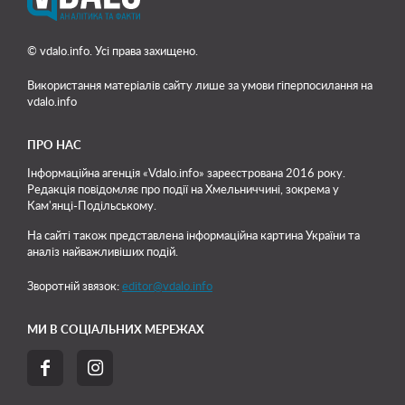
© vdalo.info. Усі права захищено.
Використання матеріалів сайту лише
за умови гіперпосилання на
vdalo.info
ПРО НАС
Інформаційна агенція «Vdalo.info» зареєстрована 2016 року.
Редакція повідомляє про події на Хмельниччині, зокрема у
Кам'янці-Подільському.
На сайті також представлена інформаційна картина України та
аналіз найважливіших подій.
Зворотній звязок:
editor@vdalo.info
МИ В СОЦІАЛЬНИХ МЕРЕЖАХ

