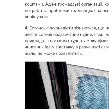
коштами. Адже громадські організації, 
потреби та проблеми талліннців. І на ос
вирішувати.
4.
Естонські журналісти зізнаються, що п
життя Естонії надзвичайно нудне. Наші ж
приклад естонським студентам журфаків
чиновник іде у відставку в результаті са
жаль, не може похвалитись.