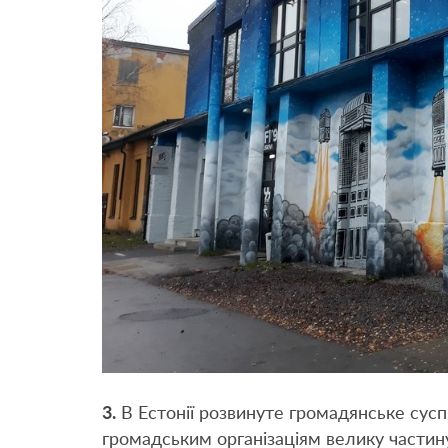
3.
В Естонії розвинуте громадянське сусп
громадським організаціям велику части