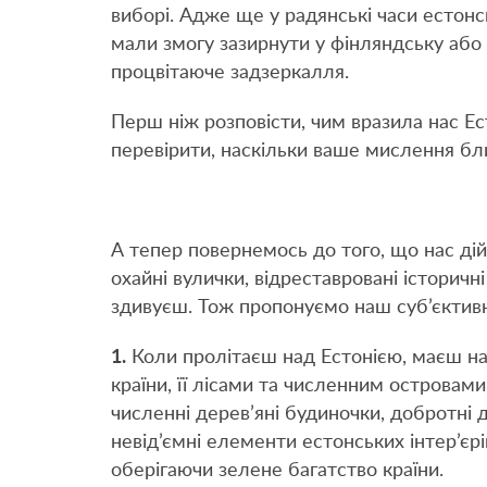
виборі. Адже ще у радянські часи естон
мали змогу зазирнути у фінляндську або
процвітаюче задзеркалля.
Перш ніж розповісти, чим вразила нас Ес
перевірити, наскільки ваше мислення бл
А тепер повернемось до того, що нас дійсн
охайні вулички, відреставровані історичні
здивуєш. Тож пропонуємо наш суб’єктивн
1.
Коли пролітаєш над Естонією, маєш на
країни, її лісами та численним островами
численні дерев’яні будиночки, добротні д
невід’ємні елементи естонських інтер’єрі
оберігаючи зелене багатство країни.