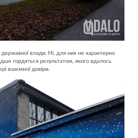
 державної влади. Ні, для них не характерно
ше гордяться результатом, якого вдалось
рі взаємної довіри.