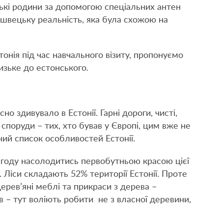
ські родини за допомогою спеціальних антен
 швецьку реальність, яка була схожою на
тонія під час навчального візиту, пропонуємо
изьке до естонського.
о здивувало в Естонії. Гарні дороги, чисті,
 споруди – тих, хто бував у Європі, цим вже не
ий список особливостей Естонії.
году насолодитись первобутньою красою цієї
. Ліси складають 52% території Естонії. Проте
ерев’яні меблі та прикраси з дерева –
в – тут воліють робити не з власної деревини,