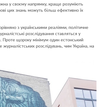
кожна у своєму напрямку, краще розуміють
нові цих знань можуть більш ефективно їх
орівняно з українськими реаліями, політичне
урналістські розслідування ставляться у
. Проте щороку мінімум один естонський
ме журналістських розслідувань, чим Україна, на