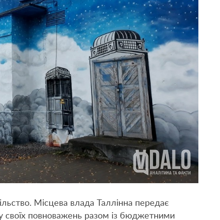
ільство. Місцева влада Таллінна передає
ну своїх повноважень разом із бюджетними