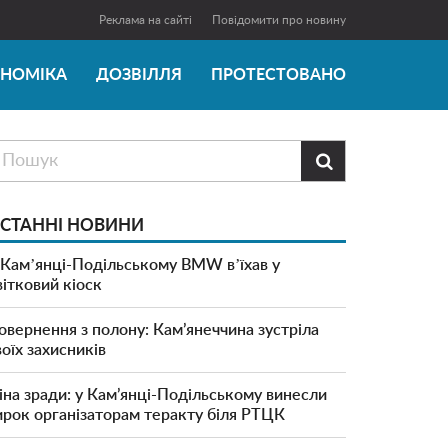
Реклама на сайті
Повідомити про новину
ОНОМІКА
ДОЗВІЛЛЯ
ПРОТЕСТОВАНО

СТАННІ НОВИНИ
 Камʼянці-Подільському BMW вʼїхав у
вітковий кіоск
овернення з полону: Кам’янеччина зустріла
воїх захисників
іна зради: у Кам’янці-Подільському винесли
ирок організаторам теракту біля РТЦК