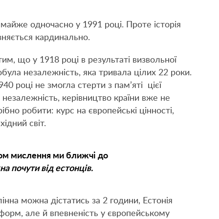
 майже одночасно у 1991 році. Проте історія
ізняється кардинально.
им, що у 1918 році в результаті визвольної
добула незалежність, яка тривала цілих 22 роки.
0 році не змогла стерти з пам’яті цієї
а незалежність, керівництво країни вже не
рібно робити: курс на європейські цінності,
хідний світ.
бом мислення ми ближчі до
а почути від естонців.
лінна можна дістатись за 2 години, Естонія
форм, але й впевненість у європейському