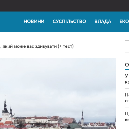
НОВИНИ
СУСПІЛЬСТВО
ВЛАДА
ЕК
, який може вас здивувати (+ тест)
О
У
к
П
с
Ц
в