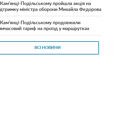
 Кам’янці-Подільському пройшла акція на
ідтримку міністра оборони Михайла Федорова
 Кам’янці-Подільському продовжили
имчасовий тариф на проїзд у маршрутках
ВСІ НОВИНИ