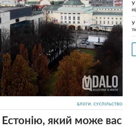
У
п
У
т
БЛОГИ
,
СУСПІЛЬСТВО
 Естонію, який може вас