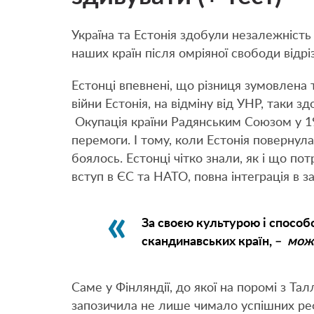
Україна та Естонія здобули незалежність
наших країн після омріяної свободи відр
Естонці впевнені, що різниця зумовлена т
війни Естонія, на відміну від УНР, таки з
Окупація країни Радянським Союзом у 194
перемоги. І тому, коли Естонія повернул
боялось. Естонці чітко знали, як і що пот
вступ в ЄС та НАТО, повна інтеграція в за
За своєю культурою і спосо
скандинавських країн, –
можн
Саме у Фінляндії, до якої на поромі з Тал
запозичила не лише чимало успішних ре