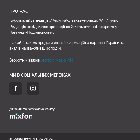
ПРО НАС
Інформаційна агенція «Vdalo.info» зареєстрована 2016 року.
Редакція повідомляє про події на Хмельниччині, зокрема у
Кам'янці-Подільському.
На сайті також представлена інформаційна картина України та
аналіз найважливіших подій.
Зворотній звязок:
editor@vdalo.info
МИ В СОЦІАЛЬНИХ МЕРЕЖАХ


Дизайн та розробка сайту
© vdalo.info 2016-2026